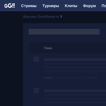
Стримы
Турниры
Клипы
Форум
П
Форумы GoodGame.ru
Тема