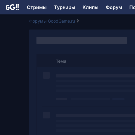
Стримы
Турниры
Клипы
Форум
П
Форумы GoodGame.ru
Тема