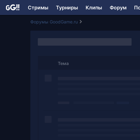
Стримы
Турниры
Клипы
Форум
П
Форумы GoodGame.ru
Тема