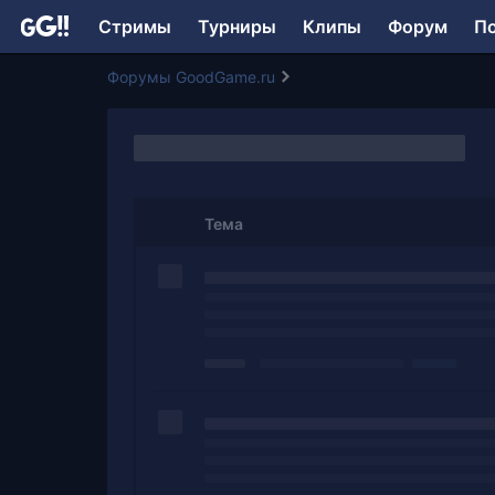
Стримы
Турниры
Клипы
Форум
П
Форумы GoodGame.ru
Тема