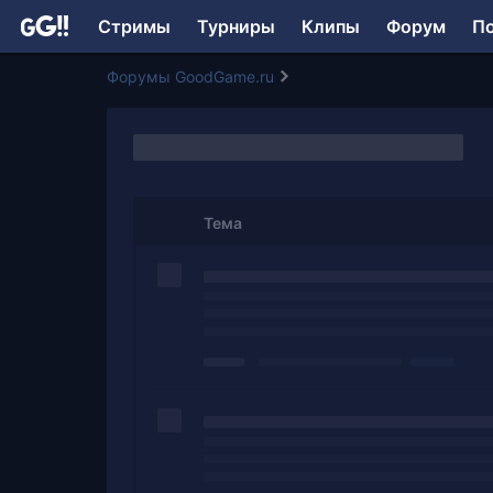
Стримы
Турниры
Клипы
Форум
П
Форумы GoodGame.ru
Тема