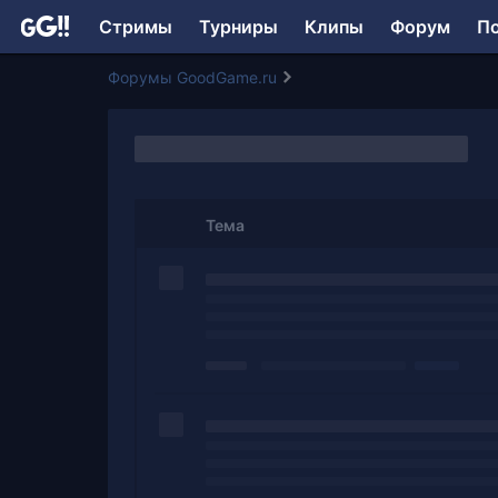
Стримы
Турниры
Клипы
Форум
П
Форумы GoodGame.ru
Тема