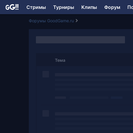
Стримы
Турниры
Клипы
Форум
П
Форумы GoodGame.ru
Тема