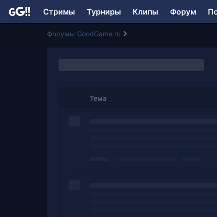
Стримы
Турниры
Клипы
Форум
П
Форумы GoodGame.ru
Тема