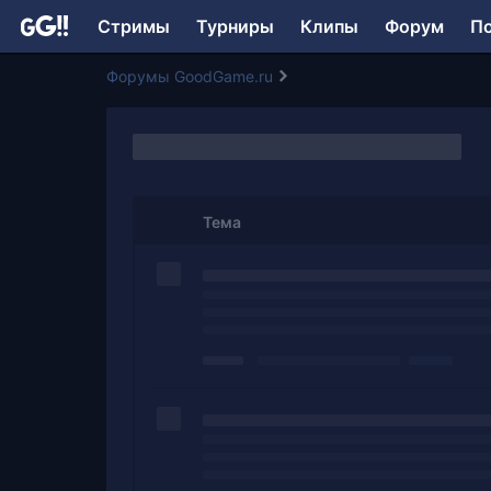
Стримы
Турниры
Клипы
Форум
П
Форумы GoodGame.ru
Тема