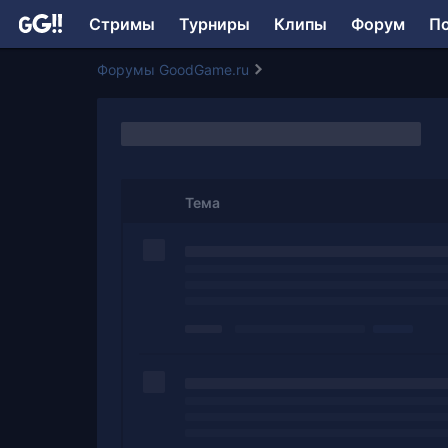
Стримы
Турниры
Клипы
Форум
П
Форумы GoodGame.ru
Тема