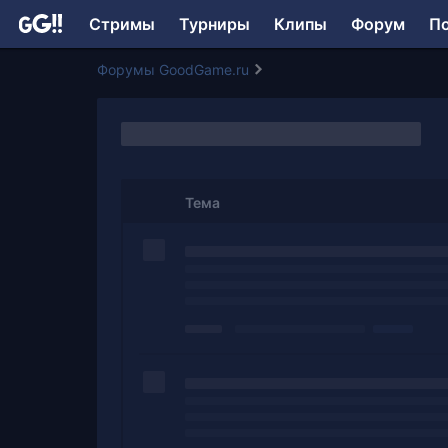
Стримы
Турниры
Клипы
Форум
П
Форумы GoodGame.ru
Тема