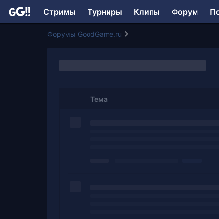
Стримы
Турниры
Клипы
Форум
П
Форумы GoodGame.ru
Тема