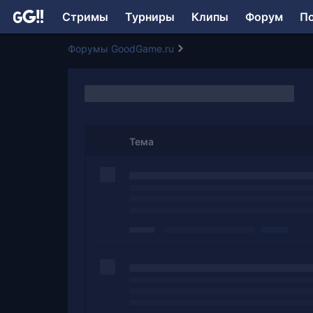
Стримы
Турниры
Клипы
Форум
П
Форумы GoodGame.ru
Тема