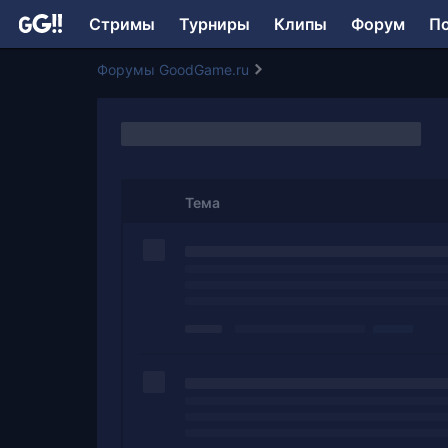
Стримы
Турниры
Клипы
Форум
П
Форумы GoodGame.ru
Тема