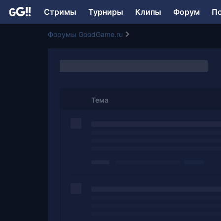
Стримы
Турниры
Клипы
Форум
П
Форумы GoodGame.ru
Тема