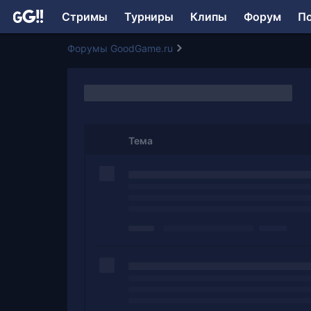
Стримы
Турниры
Клипы
Форум
П
Форумы GoodGame.ru
Тема