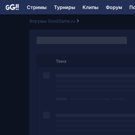
Стримы
Турниры
Клипы
Форум
П
Форумы GoodGame.ru
Тема