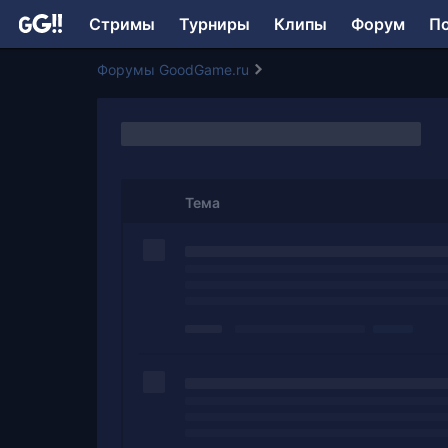
Стримы
Турниры
Клипы
Форум
П
Форумы GoodGame.ru
Тема