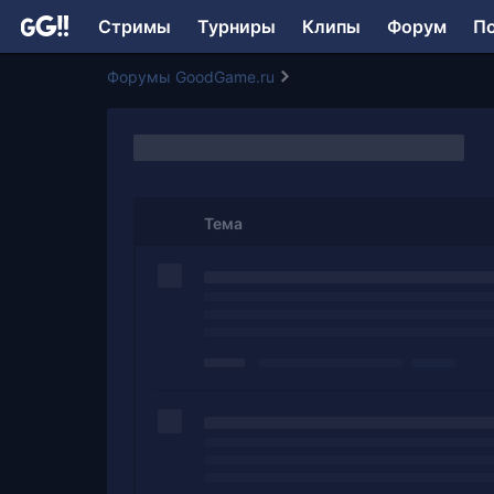
Стримы
Турниры
Клипы
Форум
П
Форумы GoodGame.ru
Тема