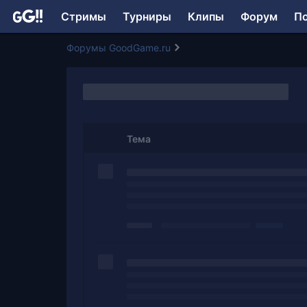
Стримы
Турниры
Клипы
Форум
П
Форумы GoodGame.ru
Тема