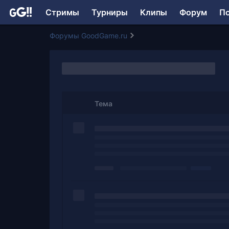
Стримы
Турниры
Клипы
Форум
П
Форумы GoodGame.ru
Тема