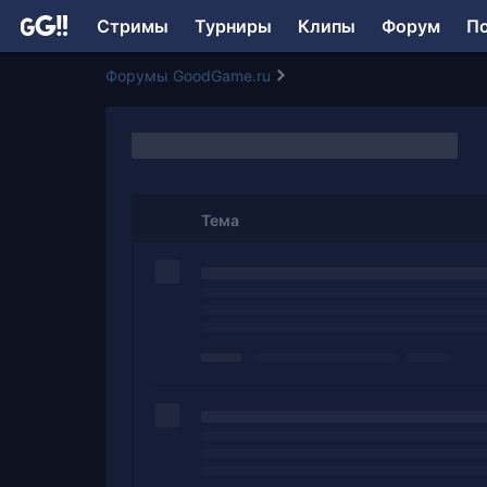
Стримы
Турниры
Клипы
Форум
П
Форумы GoodGame.ru
Тема