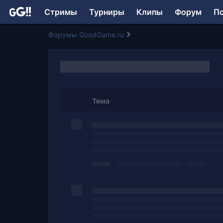
Стримы
Турниры
Клипы
Форум
П
Форумы GoodGame.ru
Тема