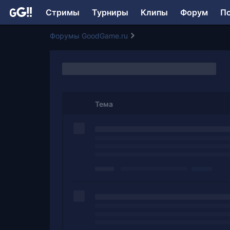
Стримы
Турниры
Клипы
Форум
П
Форумы GoodGame.ru
Тема