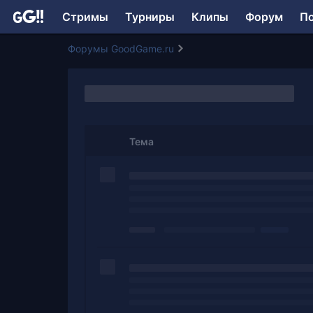
Стримы
Турниры
Клипы
Форум
П
Форумы GoodGame.ru
Тема