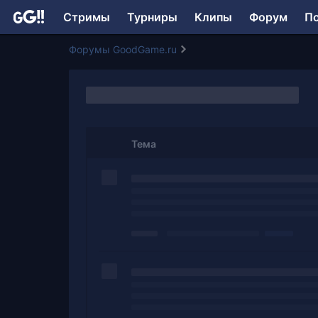
Стримы
Турниры
Клипы
Форум
П
Форумы GoodGame.ru
Тема