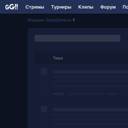
Стримы
Турниры
Клипы
Форум
П
Форумы GoodGame.ru
Тема