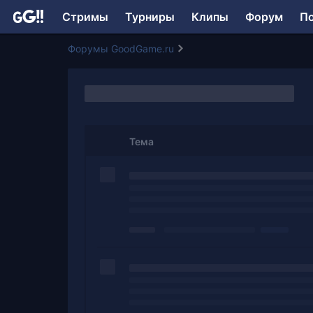
Стримы
Турниры
Клипы
Форум
П
Форумы GoodGame.ru
Тема