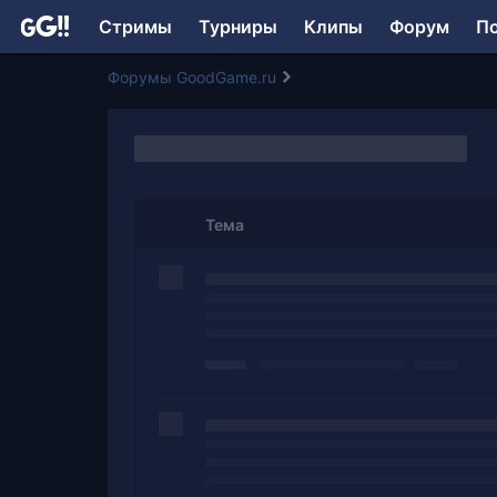
Стримы
Турниры
Клипы
Форум
П
Форумы GoodGame.ru
Тема