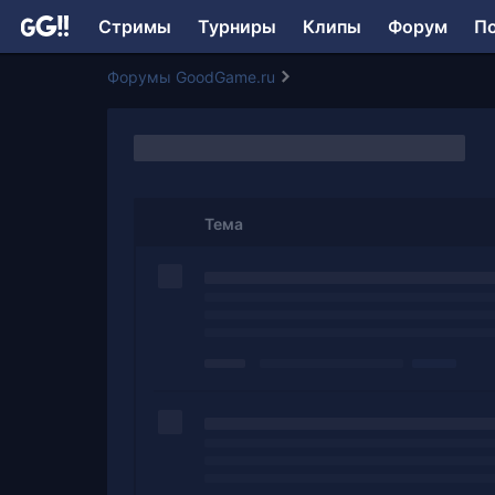
Стримы
Турниры
Клипы
Форум
П
Форумы GoodGame.ru
Тема