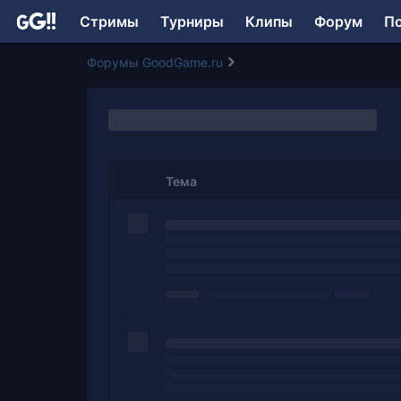
Стримы
Турниры
Клипы
Форум
П
Форумы GoodGame.ru
Тема