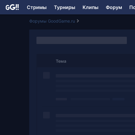
Стримы
Турниры
Клипы
Форум
П
Форумы GoodGame.ru
Тема