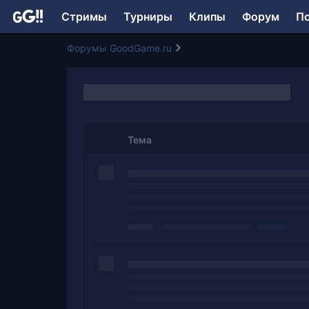
Стримы
Турниры
Клипы
Форум
П
Форумы GoodGame.ru
Тема