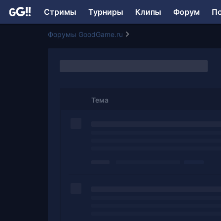
Стримы
Турниры
Клипы
Форум
П
Форумы GoodGame.ru
Тема