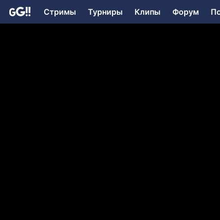
Стримы
Турниры
Клипы
Форум
П