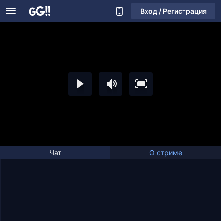
Вход / Регистрация
Чат
О стриме