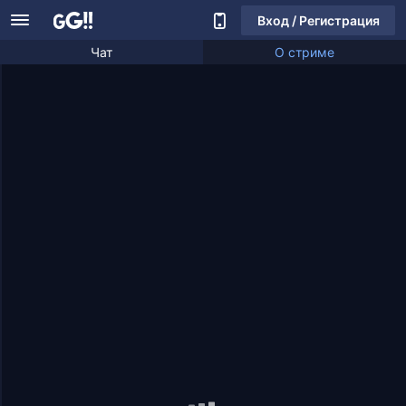
Вход / Регистрация
Чат
О стриме