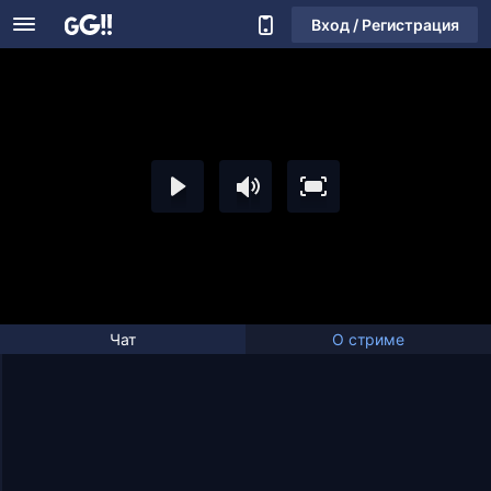
Вход / Регистрация
Чат
О стриме