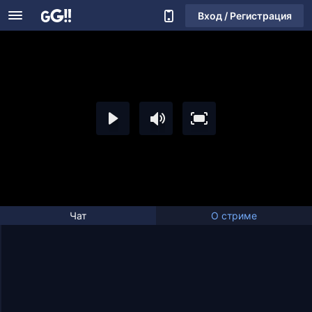
Вход / Регистрация
Чат
О стриме