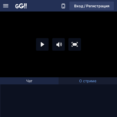
Вход / Регистрация
Чат
О стриме