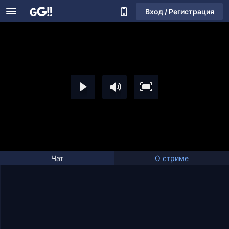
Вход / Регистрация
Чат
О стриме