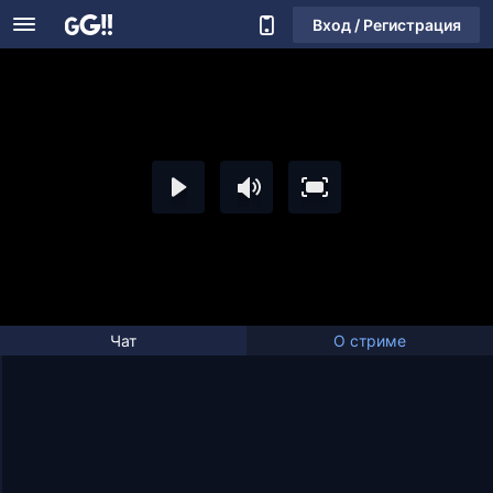
Вход / Регистрация
Чат
О стриме