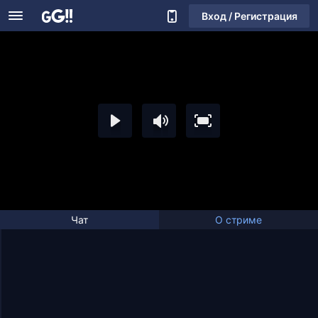
Вход / Регистрация
Чат
О стриме