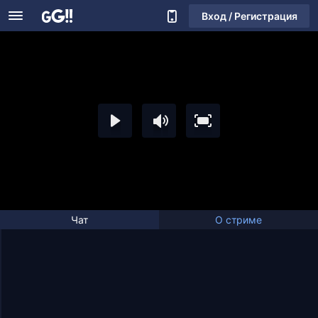
Вход / Регистрация
Чат
О стриме