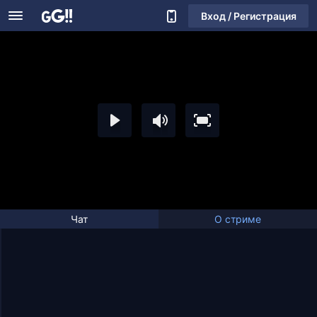
Вход / Регистрация
Чат
О стриме