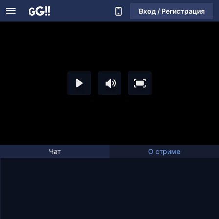
Вход / Регистрация
Чат
О стриме