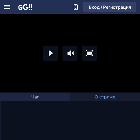
Вход / Регистрация
Чат
О стриме