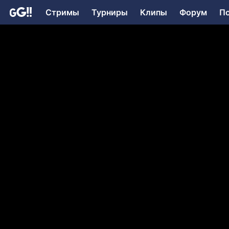
Стримы
Турниры
Клипы
Форум
П