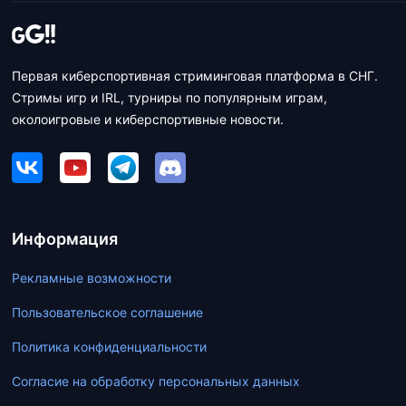
Первая киберспортивная стриминговая платформа в СНГ.
Стримы игр и IRL, турниры по популярным играм,
околоигровые и киберспортивные новости.
Информация
Рекламные возможности
Пользовательское соглашение
Политика конфиденциальности
Согласие на обработку персональных данных