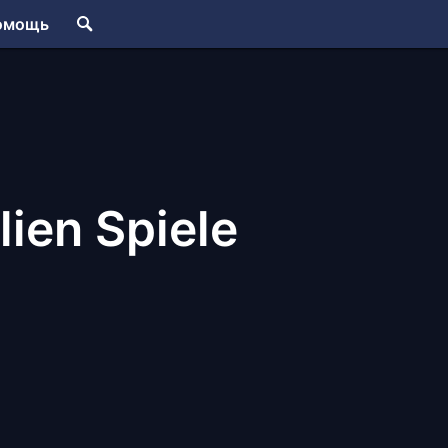
омощь
lien Spiele