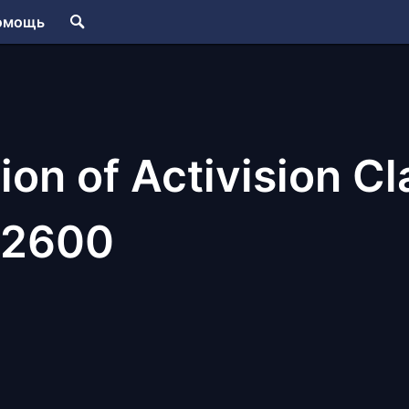
омощь
ion of Activision C
i 2600